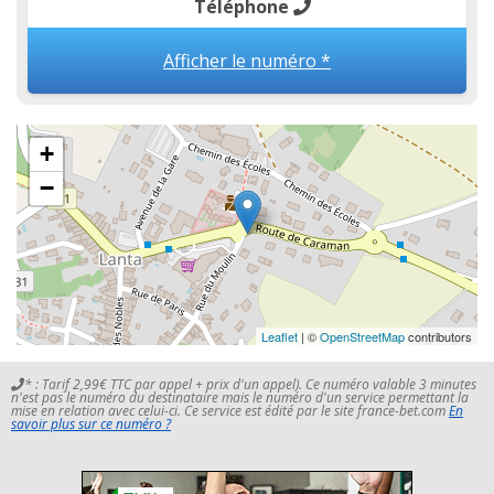
Téléphone
Afficher le numéro *
+
−
Leaflet
| ©
OpenStreetMap
contributors
* : Tarif 2,99€ TTC par appel + prix d'un appel). Ce numéro valable 3 minutes
n'est pas le numéro du destinataire mais le numéro d'un service permettant la
mise en relation avec celui-ci. Ce service est édité par le site france-bet.com
En
savoir plus sur ce numéro ?