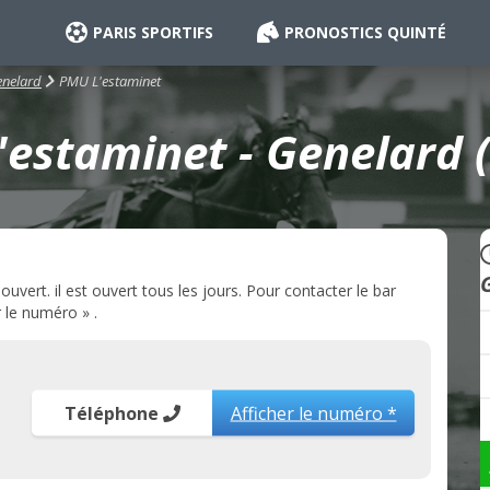
PARIS SPORTIFS
PRONOSTICS QUINTÉ
PMU L'estaminet
nelard
estaminet - Genelard 
vert. il est ouvert tous les jours. Pour contacter le bar
 le numéro » .
Téléphone
Afficher le numéro *