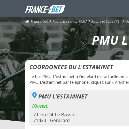
France-bet
Points de ventes PMU
Saône et Loire (71)
Ge
PMU L'
COORDONEES DU L'ESTAMINET
Le bar PMU L'estaminet à Genelard est actuellement ou
PMU L'estaminet par téléphone, cliquez sur « Afficher
PMU L'ESTAMINET
(Ouvert)
7 Lieu Dit Le Bassin
71420 - Genelard