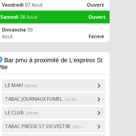
Vendredi
07 Aout
Ouvert
Samedi
08 Aout
Ouvert
Dimanche
09
Aout
Fermé
Bar pmu à proximité de L'express St
ite
LE MAKI
0,69 Km
TABAC JOURNAUX FUMEL
1,03 Km
LE CLUB
2,84 Km
TABAC PRESSE ST SYLVESTRE
14,54 Km