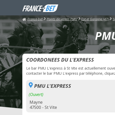
France-bet
Points de ventes PMU
Lot et Garonne (47)
S
PMU 
COORDONEES DU L'EXPRESS
Le bar PMU L'express à St Vite est actuellement ouver
contacter le bar PMU L'express par téléphone, cliquez
PMU L'EXPRESS
(Ouvert)
Mayne
47500 - St Vite