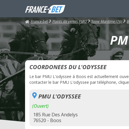
France-bet
Points de ventes PMU
Seine Maritime (76)
B
PMU
COORDONEES DU L'ODYSSEE
Le bar PMU L'odyssee à Boos est actuellement ouvert. 
contacter le bar PMU L'odyssee par téléphone, cliquez
PMU L'ODYSSEE
(Ouvert)
185 Rue Des Andelys
76520 - Boos