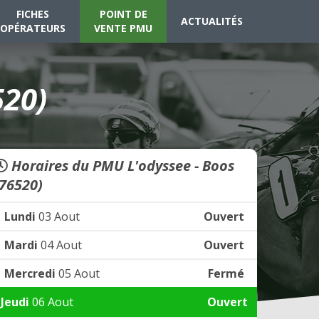
FICHES
POINT DE
ACTUALITÉS
OPÉRATEURS
VENTE PMU
520)
Horaires du PMU L'odyssee - Boos
(76520)
Lundi
03 Aout
Ouvert
Mardi
04 Aout
Ouvert
Mercredi
05 Aout
Fermé
Jeudi
06 Aout
Ouvert