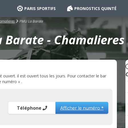
PARIS SPORTIFS
PRONOSTICS QUINTÉ
PMU La Barate
amalieres
 Barate - Chamalieres 
uvert. il est ouvert tous les jours. Pour contacter le bar
e numéro » .
Téléphone
Afficher le numéro *