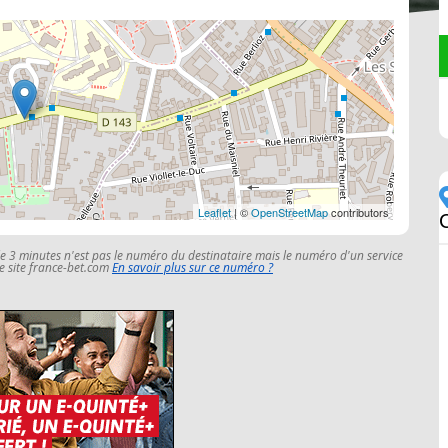
Leaflet
| ©
OpenStreetMap
contributors
le 3 minutes n'est pas le numéro du destinataire mais le numéro d'un service
 le site france-bet.com
En savoir plus sur ce numéro ?