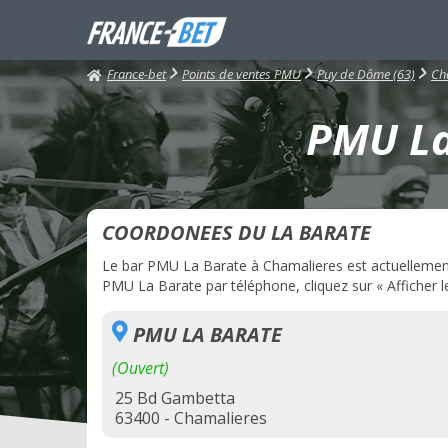
France-bet
Points de ventes PMU
Puy de Dôme (63)
Ch
PMU La
COORDONEES DU LA BARATE
Le bar PMU La Barate à Chamalieres est actuellement o
PMU La Barate par téléphone, cliquez sur « Afficher l
PMU LA BARATE
(Ouvert)
25 Bd Gambetta
63400 - Chamalieres