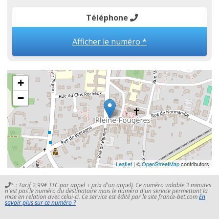
Téléphone
Afficher le numéro *
+
−
Leaflet
| ©
OpenStreetMap
contributors
* : Tarif 2,99€ TTC par appel + prix d'un appel). Ce numéro valable 3 minutes
n'est pas le numéro du destinataire mais le numéro d'un service permettant la
mise en relation avec celui-ci. Ce service est édité par le site france-bet.com
En
savoir plus sur ce numéro ?