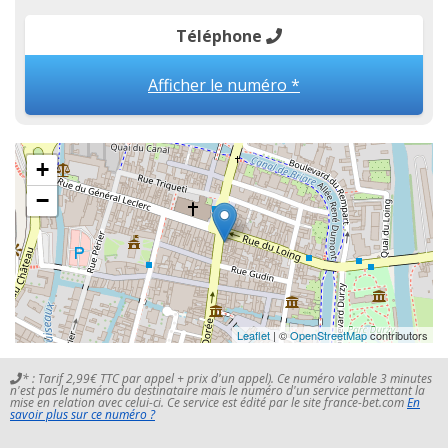
Téléphone
Afficher le numéro *
+
−
Leaflet
| ©
OpenStreetMap
contributors
* : Tarif 2,99€ TTC par appel + prix d'un appel). Ce numéro valable 3 minutes
n'est pas le numéro du destinataire mais le numéro d'un service permettant la
mise en relation avec celui-ci. Ce service est édité par le site france-bet.com
En
savoir plus sur ce numéro ?