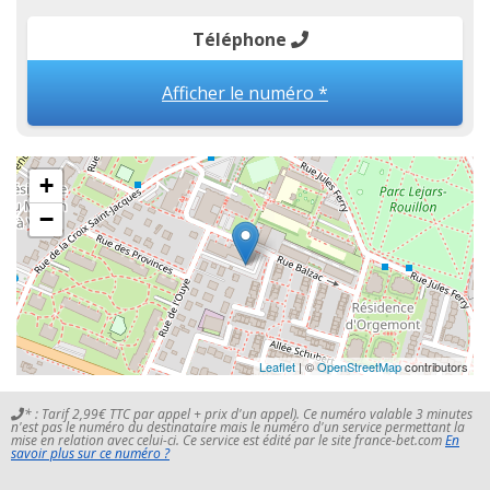
Téléphone
Afficher le numéro *
+
−
Leaflet
| ©
OpenStreetMap
contributors
* : Tarif 2,99€ TTC par appel + prix d'un appel). Ce numéro valable 3 minutes
n'est pas le numéro du destinataire mais le numéro d'un service permettant la
mise en relation avec celui-ci. Ce service est édité par le site france-bet.com
En
savoir plus sur ce numéro ?