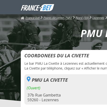
France-bet
Points de ventes PMU
Nord (59)
Lezennes
PMU L
COORDONEES DU LA CIVETTE
Le bar PMU La Civette à Lezennes est actuellement ouv
La Civette par téléphone, cliquez sur « Afficher le num
PMU LA CIVETTE
(Ouvert)
37b Rue Gambetta
59260 - Lezennes