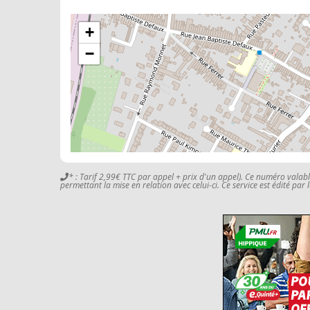
+
−
* : Tarif 2,99€ TTC par appel + prix d'un appel). Ce numéro valab
permettant la mise en relation avec celui-ci. Ce service est édité par