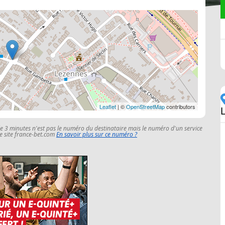
Leaflet
| ©
OpenStreetMap
contributors
le 3 minutes n'est pas le numéro du destinataire mais le numéro d'un service
 le site france-bet.com
En savoir plus sur ce numéro ?