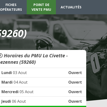
FICHES
POINT DE
ACTUALITÉS
OPÉRATEURS
VENTE PMU
59260)
Horaires du PMU La Civette -
Lezennes (59260)
Lundi
03 Aout
Ouvert
Mardi
04 Aout
Ouvert
Mercredi
05 Aout
Ouvert
Jeudi
06 Aout
Ouvert