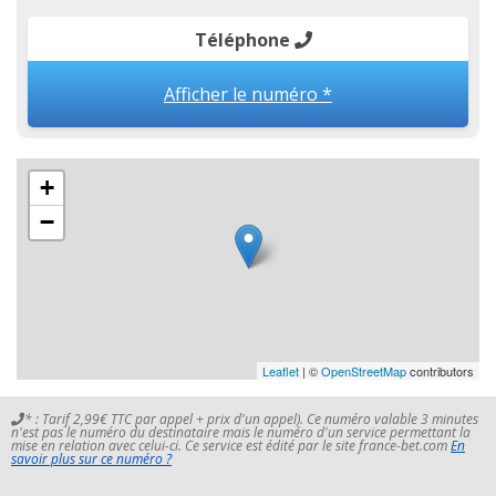
Téléphone
Afficher le numéro *
+
−
Leaflet
| ©
OpenStreetMap
contributors
* : Tarif 2,99€ TTC par appel + prix d'un appel). Ce numéro valable 3 minutes
n'est pas le numéro du destinataire mais le numéro d'un service permettant la
mise en relation avec celui-ci. Ce service est édité par le site france-bet.com
En
savoir plus sur ce numéro ?