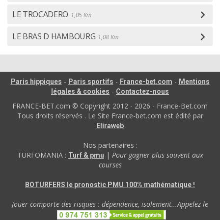
LE TROCADERO
1,05 Km
LE BRAS D HAMBOURG
1,08 Km
-
-
-
Paris hippiques
Paris sportifs
France-bet.com
Mentions
-
légales & cookies
Contactez-nous
FRANCE-BET.com © Copyright 2012 - 2026 - France-Bet.com
Tous droits réservés . Le Site France-bet.com est édité par
Eliraweb
Nos partenaires :
TURFOMANIA :
|
Pour gagner plus souvent aux
Turf & pmu
courses
BOTURFERS le pronostic PMU 100% mathématique !
Jouer comporte des risques : dépendence, isolement...Appelez le