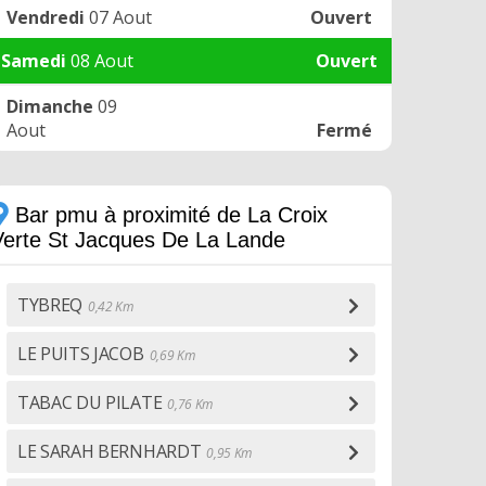
Vendredi
07 Aout
Ouvert
Samedi
08 Aout
Ouvert
Dimanche
09
Aout
Fermé
Bar pmu à proximité de La Croix
Verte St Jacques De La Lande
TYBREQ
0,42 Km
LE PUITS JACOB
0,69 Km
TABAC DU PILATE
0,76 Km
LE SARAH BERNHARDT
0,95 Km