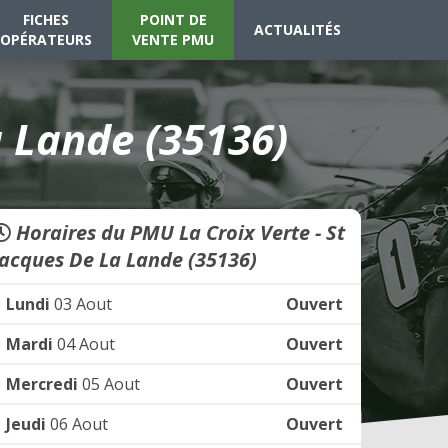
FICHES
POINT DE
ACTUALITÉS
OPÉRATEURS
VENTE PMU
a Lande (35136)
Horaires du PMU La Croix Verte - St
Jacques De La Lande (35136)
Lundi
03 Aout
Ouvert
Mardi
04 Aout
Ouvert
Mercredi
05 Aout
Ouvert
Jeudi
06 Aout
Ouvert