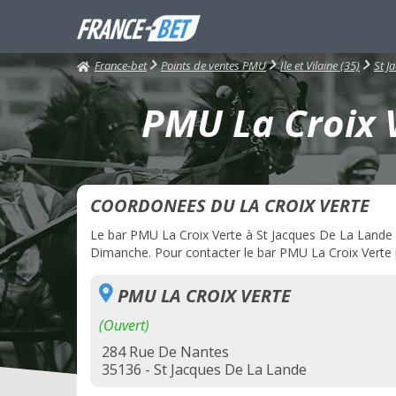
France-bet
Points de ventes PMU
Ile et Vilaine (35)
St J
PMU La Croix V
COORDONEES DU LA CROIX VERTE
Le bar PMU La Croix Verte à St Jacques De La Lande es
Dimanche. Pour contacter le bar PMU La Croix Verte pa
PMU LA CROIX VERTE
(Ouvert)
284 Rue De Nantes
35136 - St Jacques De La Lande