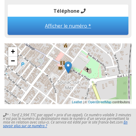
Téléphone
Afficher le numéro *
+
−
Leaflet
| ©
OpenStreetMap
contributors
* : Tarif 2,99€ TTC par appel + prix d'un appel). Ce numéro valable 3 minutes
n'est pas le numéro du destinataire mais le numéro d'un service permettant la
mise en relation avec celui-ci. Ce service est édité par le site france-bet.com
En
savoir plus sur ce numéro ?