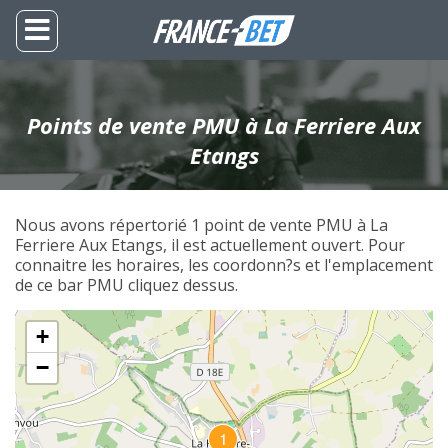
Points de vente PMU à La Ferriere Aux
Etangs
Nous avons répertorié 1 point de vente PMU à La
Ferriere Aux Etangs, il est actuellement ouvert. Pour
connaitre les horaires, les coordonn?s et l'emplacement
de ce bar PMU cliquez dessus.
+
−
1