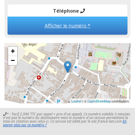
Téléphone
Afficher le numéro *
+
−
Leaflet
| ©
OpenStreetMap
contributors
* : Tarif 2,99€ TTC par appel + prix d'un appel). Ce numéro valable 3 minutes
n'est pas le numéro du destinataire mais le numéro d'un service permettant la
mise en relation avec celui-ci. Ce service est édité par le site france-bet.com
En
savoir plus sur ce numéro ?