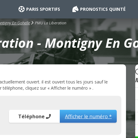
PARIS SPORTIFS
PRONOSTICS QUINTÉ
PMU La Liberation
ntigny En Gohelle
ation - Montigny En Go
tuellement ouvert. il est ouvert tous les jours sauf le
 téléphone, cliquez sur « Afficher le numéro » .
Téléphone
Afficher le numéro *