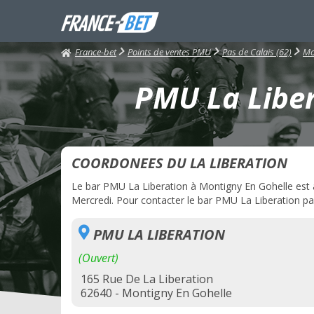
France-bet
Points de ventes PMU
Pas de Calais (62)
Mo
PMU La Liber
COORDONEES DU LA LIBERATION
Le bar PMU La Liberation à Montigny En Gohelle est ac
Mercredi. Pour contacter le bar PMU La Liberation par
PMU LA LIBERATION
(Ouvert)
165 Rue De La Liberation
62640 - Montigny En Gohelle