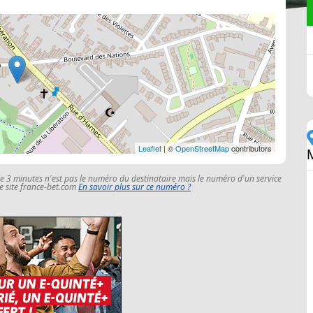
Leaflet
| ©
OpenStreetMap
contributors
le 3 minutes n'est pas le numéro du destinataire mais le numéro d'un service
 le site france-bet.com
En savoir plus sur ce numéro ?