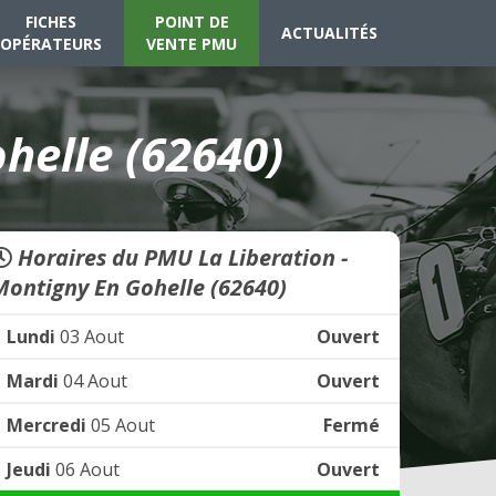
FICHES
POINT DE
ACTUALITÉS
OPÉRATEURS
VENTE PMU
helle (62640)
Horaires du PMU La Liberation -
Montigny En Gohelle (62640)
Lundi
03 Aout
Ouvert
Mardi
04 Aout
Ouvert
Mercredi
05 Aout
Fermé
Jeudi
06 Aout
Ouvert