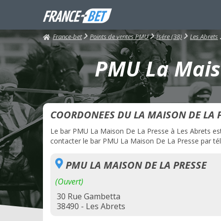
France-bet
Points de ventes PMU
Isére (38)
Les Abrets
PMU La Maiso
COORDONEES DU LA MAISON DE LA 
Le bar PMU La Maison De La Presse à Les Abrets est a
contacter le bar PMU La Maison De La Presse par télé
PMU LA MAISON DE LA PRESSE
(Ouvert)
30 Rue Gambetta
38490 - Les Abrets