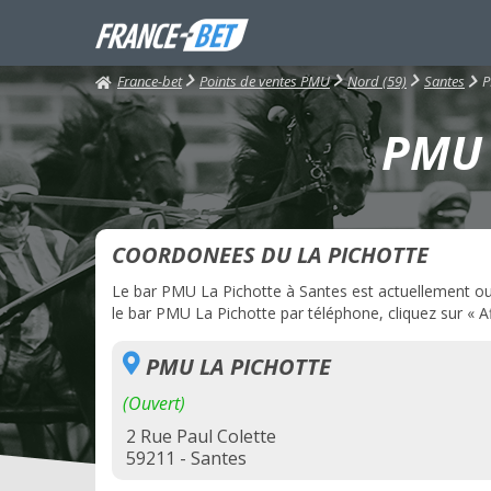
France-bet
P
Points de ventes PMU
Nord (59)
Santes
PMU 
COORDONEES DU LA PICHOTTE
Le bar PMU La Pichotte à Santes est actuellement ouve
le bar PMU La Pichotte par téléphone, cliquez sur « Af
PMU LA PICHOTTE
(Ouvert)
2 Rue Paul Colette
59211 - Santes