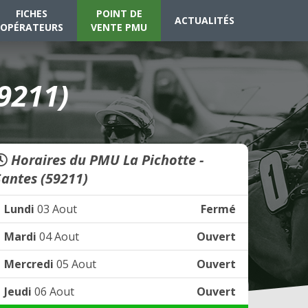
FICHES
POINT DE
ACTUALITÉS
OPÉRATEURS
VENTE PMU
9211)
Horaires du PMU La Pichotte -
Santes (59211)
Lundi
03 Aout
Fermé
Mardi
04 Aout
Ouvert
Mercredi
05 Aout
Ouvert
Jeudi
06 Aout
Ouvert