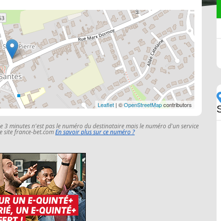
Leaflet
| ©
OpenStreetMap
contributors
le 3 minutes n'est pas le numéro du destinataire mais le numéro d'un service
 le site france-bet.com
En savoir plus sur ce numéro ?