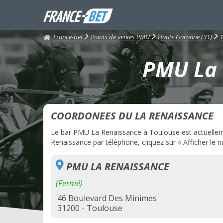
France-bet
Points de ventes PMU
Haute Garonne (31)
PMU La 
COORDONEES DU LA RENAISSANCE
Le bar PMU La Renaissance à Toulouse est actuellem
Renaissance par téléphone, cliquez sur « Afficher le 
PMU LA RENAISSANCE
(Fermé)
46 Boulevard Des Minimes
31200 - Toulouse