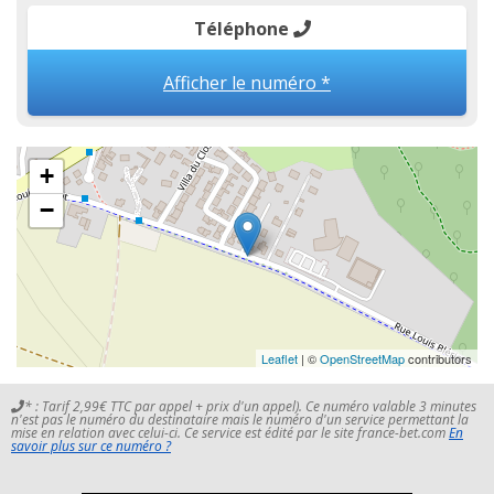
Téléphone
Afficher le numéro *
+
−
Leaflet
| ©
OpenStreetMap
contributors
* : Tarif 2,99€ TTC par appel + prix d'un appel). Ce numéro valable 3 minutes
n'est pas le numéro du destinataire mais le numéro d'un service permettant la
mise en relation avec celui-ci. Ce service est édité par le site france-bet.com
En
savoir plus sur ce numéro ?