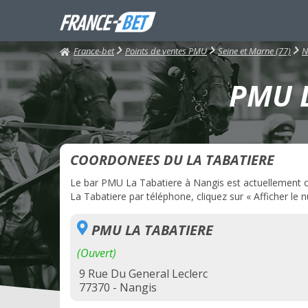
France-bet
Points de ventes PMU
Seine et Marne (77)
N
PMU L
COORDONEES DU LA TABATIERE
Le bar PMU La Tabatiere à Nangis est actuellement ouv
La Tabatiere par téléphone, cliquez sur « Afficher le 
PMU LA TABATIERE
(Ouvert)
9 Rue Du General Leclerc
77370 - Nangis