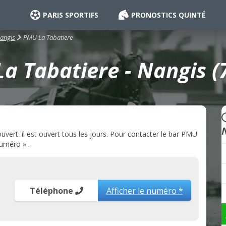
PARIS SPORTIFS
PRONOSTICS QUINTÉ
PMU La Tabatiere
angis
a Tabatiere - Nangis (
ert. il est ouvert tous les jours. Pour contacter le bar PMU
numéro » .
Téléphone
Afficher le numéro *