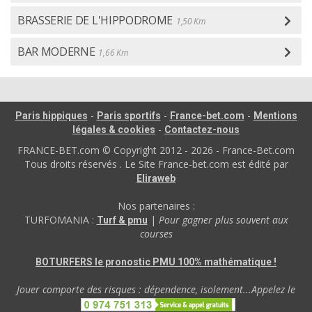
BRASSERIE DE L'HIPPODROME
1,50 Km
BAR MODERNE
1,66 Km
-
-
-
Paris hippiques
Paris sportifs
France-bet.com
Mentions
-
légales & cookies
Contactez-nous
FRANCE-BET.com © Copyright 2012 - 2026 - France-Bet.com
Tous droits réservés . Le Site France-bet.com est édité par
Eliraweb
Nos partenaires :
TURFOMANIA :
|
Pour gagner plus souvent aux
Turf & pmu
courses
BOTURFERS le pronostic PMU 100% mathématique !
Jouer comporte des risques : dépendence, isolement...Appelez le