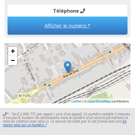
Téléphone
Afficher le numéro *
+
−
Leaflet
| ©
OpenStreetMap
contributors
* : Tarif 2,99€ TTC par appel + prix d'un appel). Ce numéro valable 3 minutes
n'est pas le numéro du destinataire mais le numéro d'un service permettant la
mise en relation avec celui-ci. Ce service est édité par le site france-bet.com
En
savoir plus sur ce numéro ?