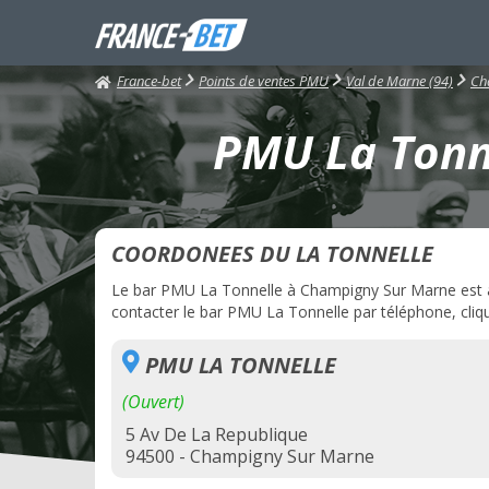
France-bet
Points de ventes PMU
Val de Marne (94)
Ch
PMU La Tonn
COORDONEES DU LA TONNELLE
Le bar PMU La Tonnelle à Champigny Sur Marne est act
contacter le bar PMU La Tonnelle par téléphone, cliqu
PMU LA TONNELLE
(Ouvert)
5 Av De La Republique
94500 - Champigny Sur Marne