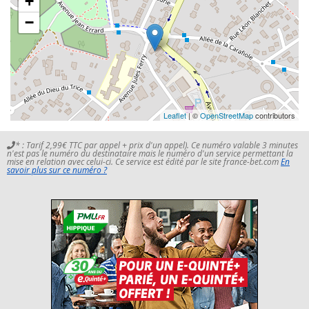
+
−
Leaflet
| ©
OpenStreetMap
contributors
* : Tarif 2,99€ TTC par appel + prix d'un appel). Ce numéro valable 3 minutes
n'est pas le numéro du destinataire mais le numéro d'un service permettant la
mise en relation avec celui-ci. Ce service est édité par le site france-bet.com
En
savoir plus sur ce numéro ?