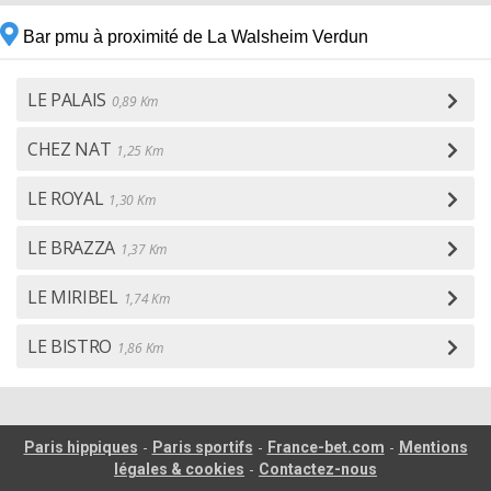
Bar pmu à proximité de La Walsheim Verdun
LE PALAIS
0,89 Km
CHEZ NAT
1,25 Km
LE ROYAL
1,30 Km
LE BRAZZA
1,37 Km
LE MIRIBEL
1,74 Km
LE BISTRO
1,86 Km
-
-
-
Paris hippiques
Paris sportifs
France-bet.com
Mentions
-
légales & cookies
Contactez-nous