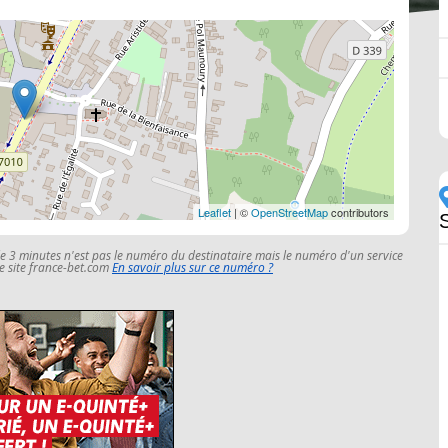
Leaflet
| ©
OpenStreetMap
contributors
le 3 minutes n'est pas le numéro du destinataire mais le numéro d'un service
 le site france-bet.com
En savoir plus sur ce numéro ?