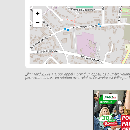
+
−
* : Tarif 2,99€ TTC par appel + prix d'un appel). Ce numéro valab
permettant la mise en relation avec celui-ci. Ce service est édité par