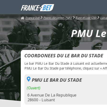
France-bet
Points de ventes PMU
Eure et Loir (28)
Luis
PMU Le 
COORDONEES DU LE BAR DU STADE
Le bar PMU Le Bar Du Stade à Luisant est actuellement
PMU Le Bar Du Stade par téléphone, cliquez sur « Aff
PMU LE BAR DU STADE
(Ouvert)
6 Avenue De La Republique
28600 - Luisant