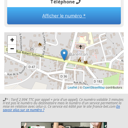
Téléphone
Afficher le numéro *
+
−
Leaflet
| ©
OpenStreetMap
contributors
* : Tarif 2,99€ TTC par appel + prix d'un appel). Ce numéro valable 3 minutes
n'est pas le numéro du destinataire mais le numéro d'un service permettant la
mise en relation avec celui-ci. Ce service est édité par le site france-bet.com
En
savoir plus sur ce numéro ?