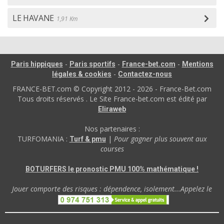
LE HAVANE
1,91 Km
-
-
-
Paris hippiques
Paris sportifs
France-bet.com
Mentions
-
légales & cookies
Contactez-nous
FRANCE-BET.com © Copyright 2012 - 2026 - France-Bet.com
Tous droits réservés . Le Site France-bet.com est édité par
Eliraweb
Nos partenaires :
TURFOMANIA :
|
Pour gagner plus souvent aux
Turf & pmu
courses
BOTURFERS le pronostic PMU 100% mathématique !
Jouer comporte des risques : dépendence, isolement...Appelez le