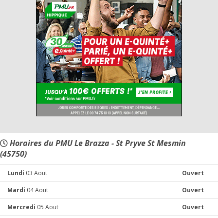
Horaires du PMU Le Brazza - St Pryve St Mesmin
(45750)
Lundi
03 Aout
Ouvert
Mardi
04 Aout
Ouvert
Mercredi
05 Aout
Ouvert