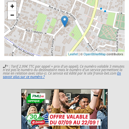
+
−
Leaflet
| ©
OpenStreetMap
contributors
* : Tarif 2,99€ TTC par appel + prix d'un appel). Ce numéro valable 3 minutes
n'est pas le numéro du destinataire mais le numéro d'un service permettant la
mise en relation avec celui-ci. Ce service est édité par le site france-bet.com
En
savoir plus sur ce numéro ?