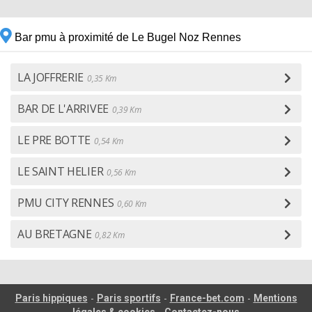
Bar pmu à proximité de Le Bugel Noz Rennes
LA JOFFRERIE
0,35 Km
BAR DE L'ARRIVEE
0,39 Km
LE PRE BOTTE
0,54 Km
LE SAINT HELIER
0,56 Km
PMU CITY RENNES
0,60 Km
AU BRETAGNE
0,82 Km
-
-
-
Paris hippiques
Paris sportifs
France-bet.com
Mentions
-