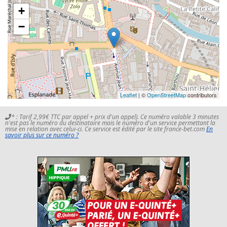
+
−
Leaflet
| ©
OpenStreetMap
contributors
* : Tarif 2,99€ TTC par appel + prix d'un appel). Ce numéro valable 3 minutes
n'est pas le numéro du destinataire mais le numéro d'un service permettant la
mise en relation avec celui-ci. Ce service est édité par le site france-bet.com
En
savoir plus sur ce numéro ?