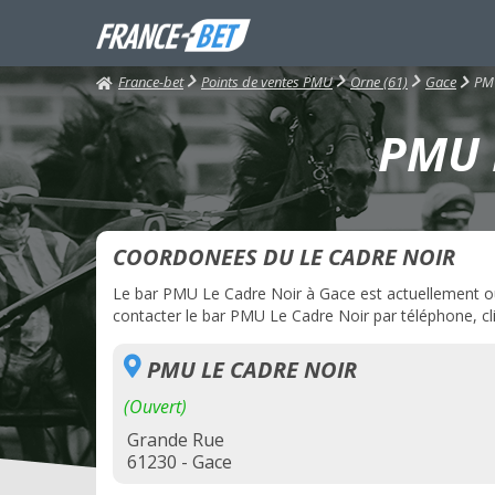
France-bet
PMU
Points de ventes PMU
Orne (61)
Gace
PMU L
COORDONEES DU LE CADRE NOIR
Le bar PMU Le Cadre Noir à Gace est actuellement ouve
contacter le bar PMU Le Cadre Noir par téléphone, cli
PMU LE CADRE NOIR
(Ouvert)
Grande Rue
61230 - Gace