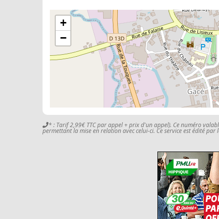
+
−
* : Tarif 2,99€ TTC par appel + prix d'un appel). Ce numéro valab
permettant la mise en relation avec celui-ci. Ce service est édité par