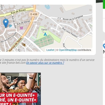
Leaflet
| ©
OpenStreetMap
contributors
le 3 minutes n'est pas le numéro du destinataire mais le numéro d'un service
 le site france-bet.com
En savoir plus sur ce numéro ?