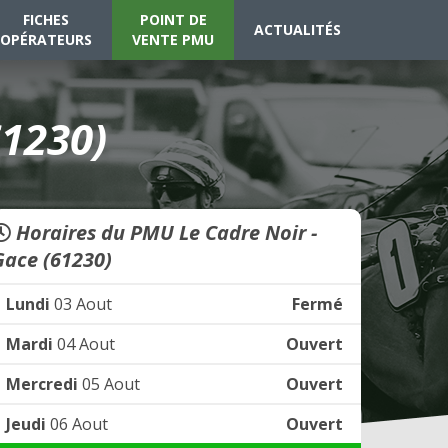
FICHES
POINT DE
ACTUALITÉS
OPÉRATEURS
VENTE PMU
61230)
Horaires du PMU Le Cadre Noir -
Gace (61230)
Lundi
03 Aout
Fermé
Mardi
04 Aout
Ouvert
Mercredi
05 Aout
Ouvert
Jeudi
06 Aout
Ouvert