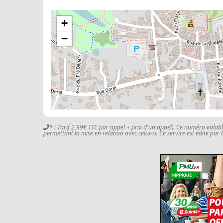
+
−
* : Tarif 2,99€ TTC par appel + prix d'un appel). Ce numéro valab
permettant la mise en relation avec celui-ci. Ce service est édité par