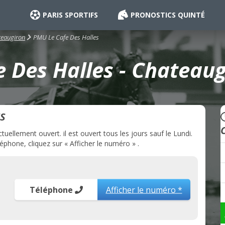
PARIS SPORTIFS
PRONOSTICS QUINTÉ
PMU Le Cafe Des Halles
eaugiron
 Des Halles - Chateaug
S
ellement ouvert. il est ouvert tous les jours sauf le Lundi.
phone, cliquez sur « Afficher le numéro » .
Téléphone
Afficher le numéro *