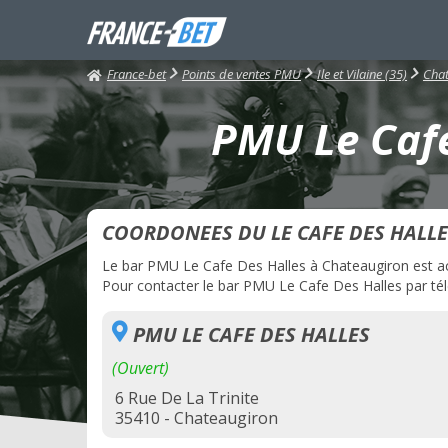
France-bet
Points de ventes PMU
Ile et Vilaine (35)
Chat
PMU Le Cafe
COORDONEES DU LE CAFE DES HALLE
Le bar PMU Le Cafe Des Halles à Chateaugiron est actu
Pour contacter le bar PMU Le Cafe Des Halles par télé
PMU LE CAFE DES HALLES
(Ouvert)
6 Rue De La Trinite
35410 - Chateaugiron