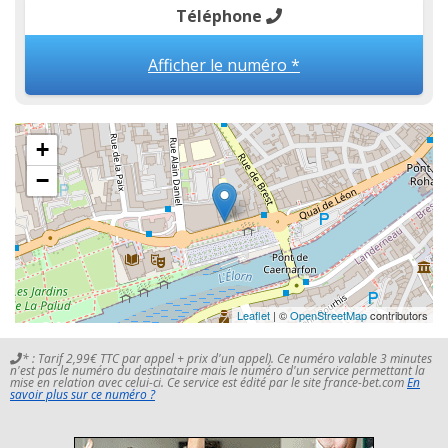
Téléphone
Afficher le numéro *
+
−
Leaflet
| ©
OpenStreetMap
contributors
* : Tarif 2,99€ TTC par appel + prix d'un appel). Ce numéro valable 3 minutes
n'est pas le numéro du destinataire mais le numéro d'un service permettant la
mise en relation avec celui-ci. Ce service est édité par le site france-bet.com
En
savoir plus sur ce numéro ?