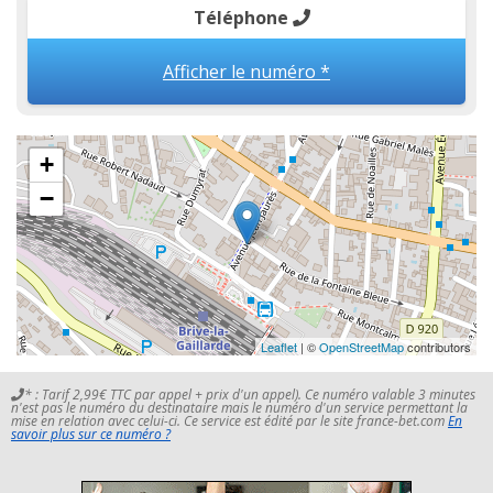
Téléphone
Afficher le numéro *
+
−
Leaflet
| ©
OpenStreetMap
contributors
* : Tarif 2,99€ TTC par appel + prix d'un appel). Ce numéro valable 3 minutes
n'est pas le numéro du destinataire mais le numéro d'un service permettant la
mise en relation avec celui-ci. Ce service est édité par le site france-bet.com
En
savoir plus sur ce numéro ?