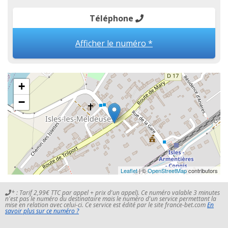
Téléphone
Afficher le numéro *
+
−
Leaflet
| ©
OpenStreetMap
contributors
* : Tarif 2,99€ TTC par appel + prix d'un appel). Ce numéro valable 3 minutes
n'est pas le numéro du destinataire mais le numéro d'un service permettant la
mise en relation avec celui-ci. Ce service est édité par le site france-bet.com
En
savoir plus sur ce numéro ?