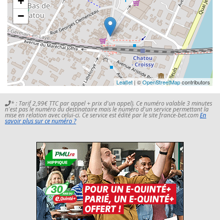
+
−
Leaflet
| ©
OpenStreetMap
contributors
* : Tarif 2,99€ TTC par appel + prix d'un appel). Ce numéro valable 3 minutes
n'est pas le numéro du destinataire mais le numéro d'un service permettant la
mise en relation avec celui-ci. Ce service est édité par le site france-bet.com
En
savoir plus sur ce numéro ?