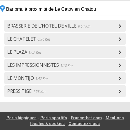
Bar pmu à proximité de Le Catovien Chatou
BRASSERIE DE L'HOTEL DE VILLE
0,54 Km
LE CHATELET
0,96 Km
LE PLAZA
1,07 Km
LES IMPRESSIONNISTES
1,13 Km
LE MONTIJO
1,47 Km
PRESS TIGE
1,53 Km
-
-
-
Paris hippiques
Paris sportifs
France-bet.com
Mentions
-
légales & cookies
Contactez-nous