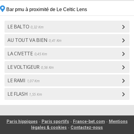
Bar pmu à proximité de Le Celtic Lens
LE BALTO
0,32 Km
AU TOUT VA BIEN
0,41 Km
LA CIVETTE
0,45 Km
LE VOLTIGEUR
0,56 Km
LE RAMI
1,07 Km
LE FLASH
1,55 Km
-
-
-
Paris hippiques
Paris sportifs
France-bet.com
Mentions
-
légales & cookies
Contactez-nous