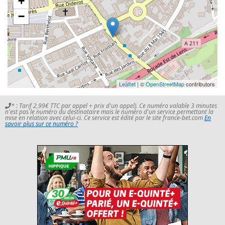
+
−
Leaflet
| ©
OpenStreetMap
contributors
* : Tarif 2,99€ TTC par appel + prix d'un appel). Ce numéro valable 3 minutes
n'est pas le numéro du destinataire mais le numéro d'un service permettant la
mise en relation avec celui-ci. Ce service est édité par le site france-bet.com
En
savoir plus sur ce numéro ?