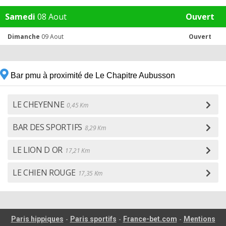
Samedi
08 Aout
Ouvert
Dimanche
09 Aout
Ouvert
Bar pmu à proximité de Le Chapitre Aubusson
LE CHEYENNE
0,45 Km
BAR DES SPORTIFS
8,29 Km
LE LION D OR
17,21 Km
LE CHIEN ROUGE
17,35 Km
-
-
-
Paris hippiques
Paris sportifs
France-bet.com
Mentions