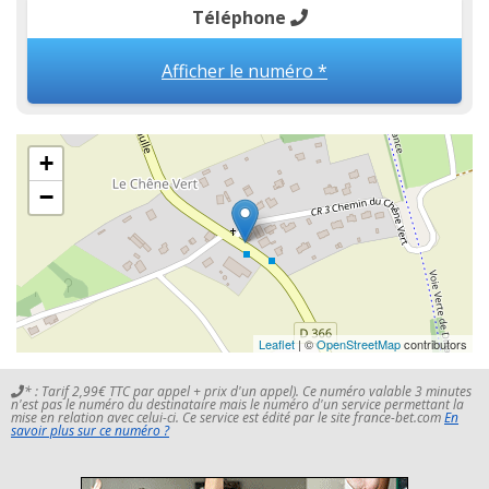
Téléphone
Afficher le numéro *
+
−
Leaflet
| ©
OpenStreetMap
contributors
* : Tarif 2,99€ TTC par appel + prix d'un appel). Ce numéro valable 3 minutes
n'est pas le numéro du destinataire mais le numéro d'un service permettant la
mise en relation avec celui-ci. Ce service est édité par le site france-bet.com
En
savoir plus sur ce numéro ?