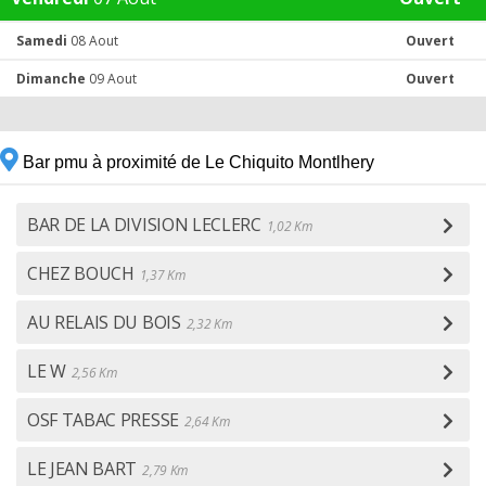
Samedi
08 Aout
Ouvert
Dimanche
09 Aout
Ouvert
Bar pmu à proximité de Le Chiquito Montlhery
BAR DE LA DIVISION LECLERC
1,02 Km
CHEZ BOUCH
1,37 Km
AU RELAIS DU BOIS
2,32 Km
LE W
2,56 Km
OSF TABAC PRESSE
2,64 Km
LE JEAN BART
2,79 Km