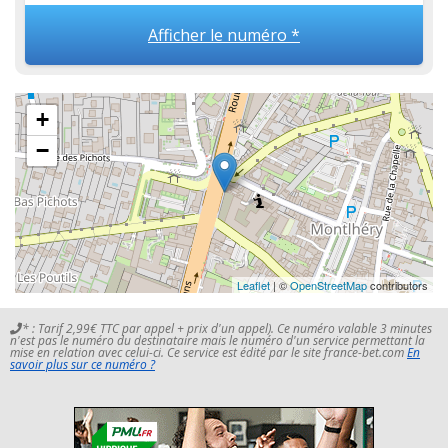
Afficher le numéro *
+
−
Leaflet
| ©
OpenStreetMap
contributors
* : Tarif 2,99€ TTC par appel + prix d'un appel). Ce numéro valable 3 minutes
n'est pas le numéro du destinataire mais le numéro d'un service permettant la
mise en relation avec celui-ci. Ce service est édité par le site france-bet.com
En
savoir plus sur ce numéro ?