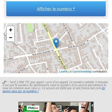
Afficher le numéro *
+
−
Leaflet
| ©
OpenStreetMap
contributors
* : Tarif 2,99€ TTC par appel + prix d'un appel). Ce numéro valable 3 minutes
n'est pas le numéro du destinataire mais le numéro d'un service permettant la
mise en relation avec celui-ci. Ce service est édité par le site france-bet.com
En
savoir plus sur ce numéro ?