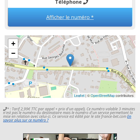
Téléphone
Afficher le numéro *
+
−
Leaflet
| ©
OpenStreetMap
contributors
* : Tarif 2,99€ TTC par appel + prix d'un appel). Ce numéro valable 3 minutes
n'est pas le numéro du destinataire mais le numéro d'un service permettant la
mise en relation avec celui-ci. Ce service est édité par le site france-bet.com
En
savoir plus sur ce numéro ?