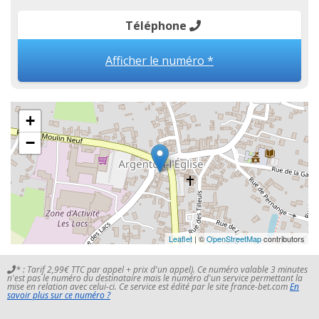
Téléphone
Afficher le numéro *
+
−
Leaflet
| ©
OpenStreetMap
contributors
* : Tarif 2,99€ TTC par appel + prix d'un appel). Ce numéro valable 3 minutes
n'est pas le numéro du destinataire mais le numéro d'un service permettant la
mise en relation avec celui-ci. Ce service est édité par le site france-bet.com
En
savoir plus sur ce numéro ?