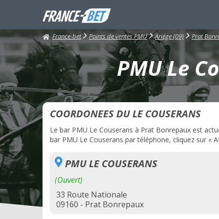
France-bet
Points de ventes PMU
Ariége (09)
Prat Bonr
PMU Le Co
COORDONEES DU LE COUSERANS
Le bar PMU Le Couserans à Prat Bonrepaux est actuell
bar PMU Le Couserans par téléphone, cliquez sur « Af
PMU LE COUSERANS
(Ouvert)
33 Route Nationale
09160 - Prat Bonrepaux