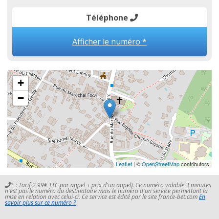
Téléphone
Afficher le numéro *
+
−
Leaflet
| ©
OpenStreetMap
contributors
* : Tarif 2,99€ TTC par appel + prix d'un appel). Ce numéro valable 3 minutes
n'est pas le numéro du destinataire mais le numéro d'un service permettant la
mise en relation avec celui-ci. Ce service est édité par le site france-bet.com
En
savoir plus sur ce numéro ?