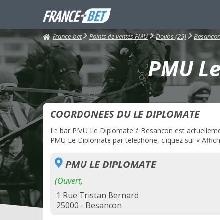
France-bet
Points de ventes PMU
Doubs (25)
Besanco
PMU Le
COORDONEES DU LE DIPLOMATE
Le bar PMU Le Diplomate à Besancon est actuellement 
PMU Le Diplomate par téléphone, cliquez sur « Affich
PMU LE DIPLOMATE
(Ouvert)
1 Rue Tristan Bernard
25000 - Besancon