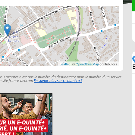
Leaflet
| ©
OpenStreetMap
contributors
le 3 minutes n'est pas le numéro du destinataire mais le numéro d'un service
 le site france-bet.com
En savoir plus sur ce numéro ?