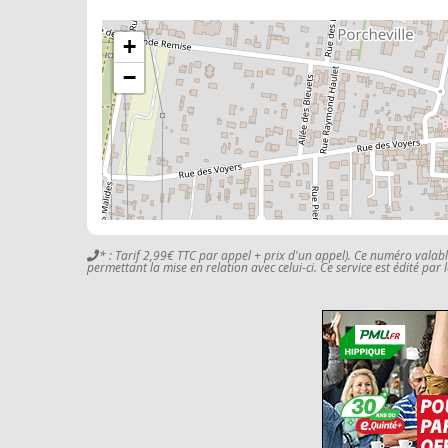
+
−
* : Tarif 2,99€ TTC par appel + prix d'un appel). Ce numéro valab
permettant la mise en relation avec celui-ci. Ce service est édité par