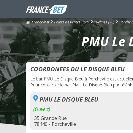
France-bet
Points de ventes PMU
Yvelines (78)
Porchevi
PMU Le D
COORDONEES DU LE DISQUE BLEU
Le bar PMU Le Disque Bleu à Porcheville est actuelleme
Pour contacter le bar PMU Le Disque Bleu par téléphon
PMU LE DISQUE BLEU
(Ouvert)
35 Grande Rue
78440 - Porcheville