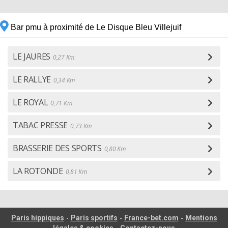
Bar pmu à proximité de Le Disque Bleu Villejuif
LE JAURES
0,27 Km
LE RALLYE
0,34 Km
LE ROYAL
0,71 Km
TABAC PRESSE
0,73 Km
BRASSERIE DES SPORTS
0,80 Km
LA ROTONDE
0,81 Km
-
-
-
Paris hippiques
Paris sportifs
France-bet.com
Mentions
-