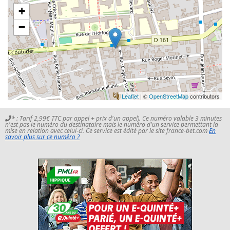
+
−
Leaflet
| ©
OpenStreetMap
contributors
* : Tarif 2,99€ TTC par appel + prix d'un appel). Ce numéro valable 3 minutes
n'est pas le numéro du destinataire mais le numéro d'un service permettant la
mise en relation avec celui-ci. Ce service est édité par le site france-bet.com
En
savoir plus sur ce numéro ?