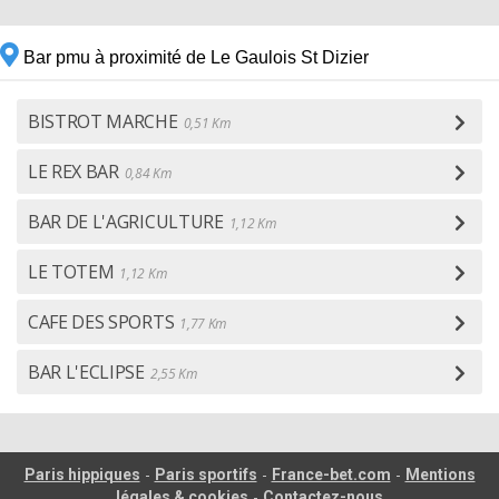
Bar pmu à proximité de Le Gaulois St Dizier
BISTROT MARCHE
0,51 Km
LE REX BAR
0,84 Km
BAR DE L'AGRICULTURE
1,12 Km
LE TOTEM
1,12 Km
CAFE DES SPORTS
1,77 Km
BAR L'ECLIPSE
2,55 Km
-
-
-
Paris hippiques
Paris sportifs
France-bet.com
Mentions
-
légales & cookies
Contactez-nous