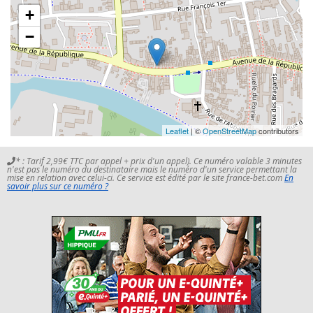
+
−
Leaflet
| ©
OpenStreetMap
contributors
* : Tarif 2,99€ TTC par appel + prix d'un appel). Ce numéro valable 3 minutes
n'est pas le numéro du destinataire mais le numéro d'un service permettant la
mise en relation avec celui-ci. Ce service est édité par le site france-bet.com
En
savoir plus sur ce numéro ?