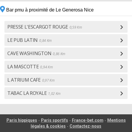
Bar pmu à proximité de Le Generosa Nice
PRESSE L'ESCARGOT ROUGE
0,59 Km
LE PUB LATIN
0,84 Km
CAVE WASHINGTON
0,86 Km
LA MASCOTTE
0,94 Km
L ATRIUM CAFE
0,97 Km
TABAC LA ROYALE
1,02 Km
-
-
-
Paris hippiques
Paris sportifs
France-bet.com
Mentions
-
légales & cookies
Contactez-nous