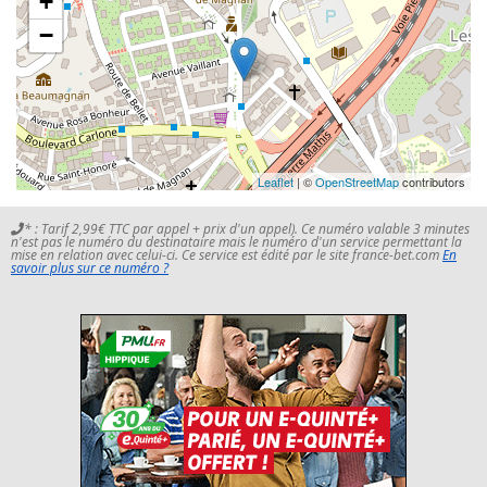
+
−
Leaflet
| ©
OpenStreetMap
contributors
* : Tarif 2,99€ TTC par appel + prix d'un appel). Ce numéro valable 3 minutes
n'est pas le numéro du destinataire mais le numéro d'un service permettant la
mise en relation avec celui-ci. Ce service est édité par le site france-bet.com
En
savoir plus sur ce numéro ?