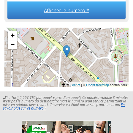
Afficher le numéro *
+
−
Leaflet
| ©
OpenStreetMap
contributors
* : Tarif 2,99€ TTC par appel + prix d'un appel). Ce numéro valable 3 minutes
n'est pas le numéro du destinataire mais le numéro d'un service permettant la
mise en relation avec celui-ci. Ce service est édité par le site france-bet.com
En
savoir plus sur ce numéro ?