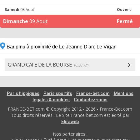
Samedi
03 Aout
Ouvert
Dimanche
09 Aout
Fermé
Bar pmu à proximité de Le Jeanne D'arc Le Vigan
GRAND CAFE DE LA BOURSE
10,30 Km
-
-
-
Paris hippiques
Paris sportifs
France-bet.com
Mentions
-
légales & cookies
Contactez-nous
FRANCE-BET.com © Copyright 2012 - 2026 - France-Bet.com
Tous droits réservés . Le Site France-bet.com est édité par
Eliraweb
Nos partenaires :